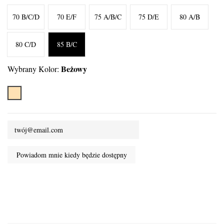
70 B/C/D
70 E/F
75 A/B/C
75 D/E
80 A/B
80 C/D
85 B/C
Beżowy
Wybrany Kolor:
Beżowy