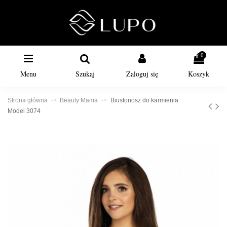
0
Menu
Szukaj
Zaloguj się
Koszyk
Strona główna
Beauty Mama
Biustonosz do karmienia
Model 3074