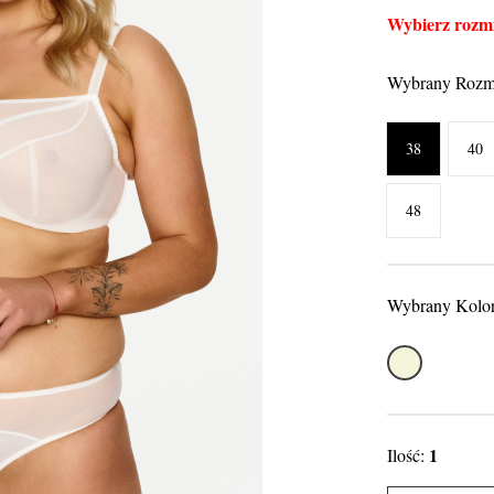
Wybierz rozmi
Wybrany Rozm
38
40
48
Wybrany Kolo
Ecru
1
Ilość: