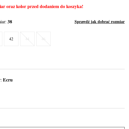
ar oraz kolor przed dodaniem do koszyka!
38
iar:
Sprawdź jak dobrać rozmiar
42
44
46
Ecru
r: