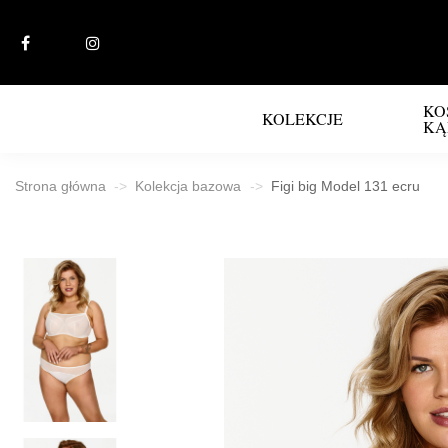
KO
KOLEKCJE
KĄ
Strona główna
Kolekcja bazowa
Figi big Model 131 ecru