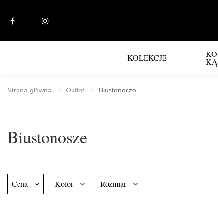
KO
KOLEKCJE
KĄ
Strona główna
Outlet
Biustonosze
Biustonosze
Cena
Kolor
Rozmiar