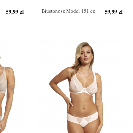
Biustonosz Model 151 cz
59,99 zł
59,99 zł