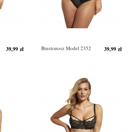
Biustonosz Model 2352
39,99 zł
39,99 zł