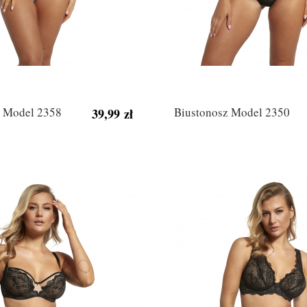
z Model 2358
Biustonosz Model 2350
39,99 zł