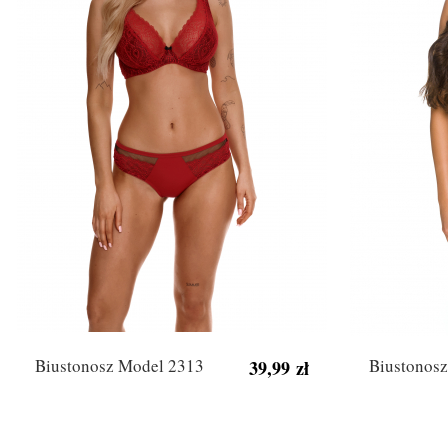
Biustonosz Model 2313
Biustonos
39,99 zł