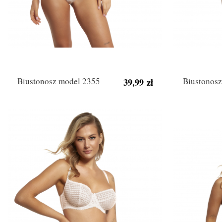
Biustonosz model 2355
Biustonos
39,99 zł