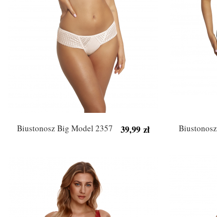
Biustonosz Big Model 2357
Biustonos
39,99 zł