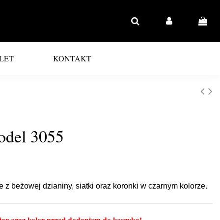
LET
KONTAKT
odel 3055
 z beżowej dzianiny, siatki oraz koronki w czarnym kolorze.
ar oraz kolor przed dodaniem do koszyka!