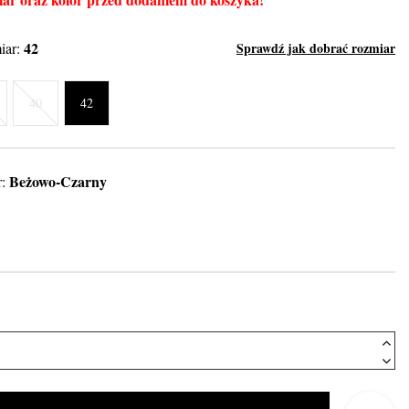
42
iar:
Sprawdź jak dobrać rozmiar
40
42
Beżowo-Czarny
r:
rny