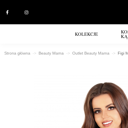
KO
KOLEKCJE
KĄ
Strona główna
Beauty Mama
Outlet Beauty Mama
Figi 