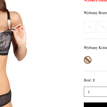
Wybrany Rozm
36
38
Wybrany Kolo
Beżowo-cza
1
Ilość: