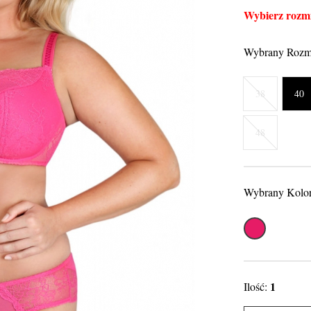
Wybierz rozmi
Wybrany Rozm
38
40
48
Wybrany Kolo
Amarantowy
1
Ilość: