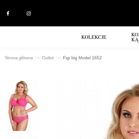
KO
KOLEKCJE
KĄ
Strona główna
Outlet
Figi big Model 1652