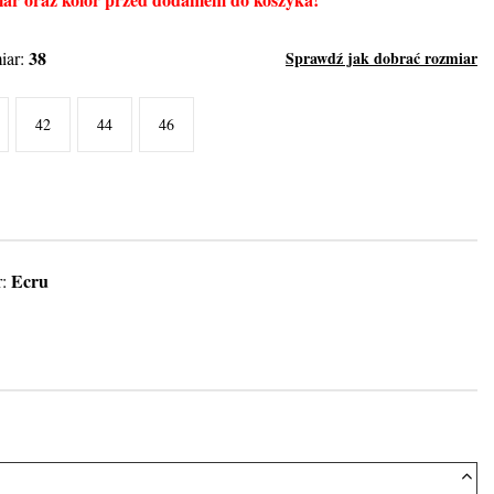
38
iar:
Sprawdź jak dobrać rozmiar
42
44
46
Ecru
r: