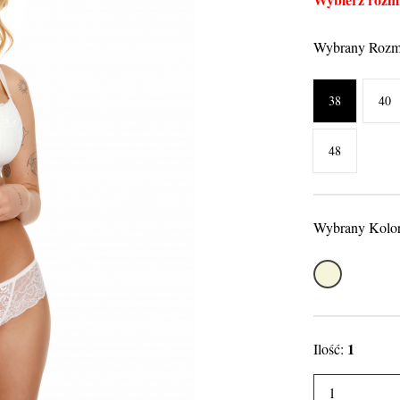
Wybrany Rozm
38
40
48
Wybrany Kolo
Ecru
1
Ilość: