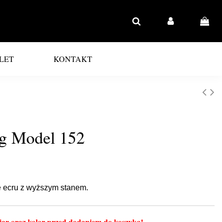
LET
KONTAKT
ig Model 152
e ecru z wyższym stanem.
ar oraz kolor przed dodaniem do koszyka!