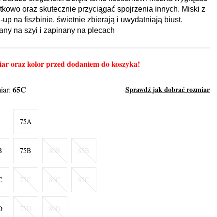
ątkowo oraz skutecznie przyciągać spojrzenia innych. Miski z
up na fiszbinie, świetnie zbierają i uwydatniają biust.
ny na szyi i zapinany na plecach
ar oraz kolor przed dodaniem do koszyka!
65C
iar:
Sprawdź jak dobrać rozmiar
75A
B
75B
80B
85B
C
75C
80C
85C
D
75D
80D