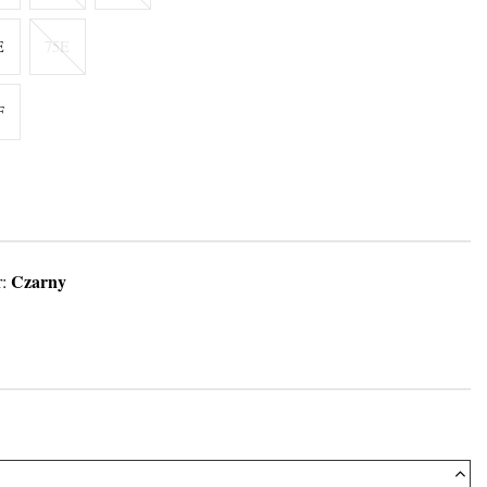
E
75E
F
Czarny
r: