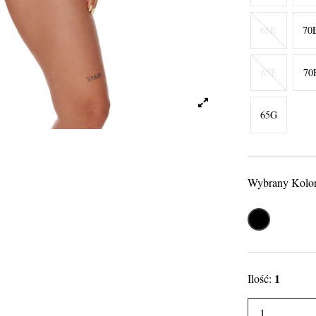
65E
70
65F
70
65G
Wybrany Kolo
Czarny
1
Ilość: