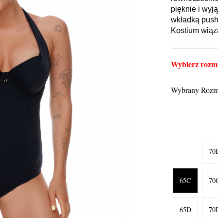
pięknie i wyj
wkładką push-
Kostium wiąza
Wybierz rozmi
Wybrany Rozm
70
65C
70
65D
70