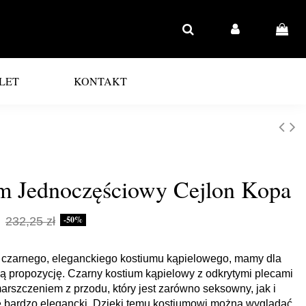
LET
KONTAKT
m Jednoczęściowy Cejlon Kopa
-50%
232,25 zł
z czarnego, eleganckiego kostiumu kąpielowego, mamy dla
ą propozycję. Czarny kostium kąpielowy z odkrytymi plecami
rszczeniem z przodu, który jest zarówno seksowny, jak i
 bardzo elegancki. Dzięki temu kostiumowi można wyglądać