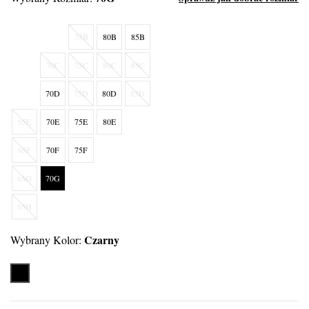
75B
80B
85B
70C
75C
80C
85C
70D
75D
80D
85D
65E
70E
75E
80E
65F
70F
75F
65G
70G
65H
Czarny
Wybrany Kolor:
Czarny