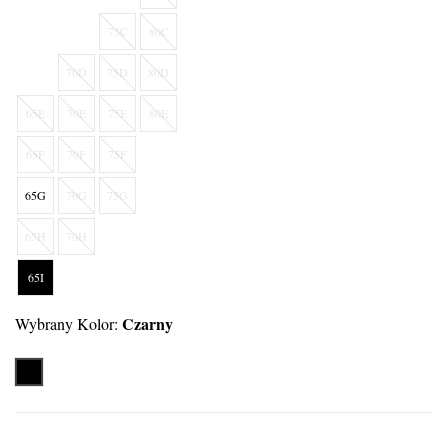
75C
80C
70D
75D
80D
65E
70E
75E
80E
65F
70F
75F
65G
70G
75G
65H
70H
65I
Czarny
Wybrany Kolor:
Czarny