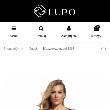
0
Menu
Szukaj
Zaloguj się
Koszyk
Strona główna
Outlet
Biustonosz model 2367